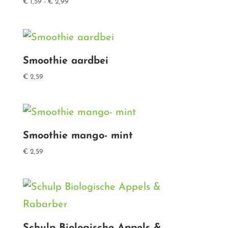
Prijsklasse:
€
1,59
-
€
2,99
€ 1,59
tot
€ 2,99
Smoothie aardbei
€
2,59
Smoothie mango- mint
€
2,59