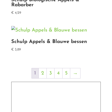
Schulp Biologische Appels &
Rabarber
€
4,29
Schulp Appels & Blauwe bessen
€
3,89
1
2
3
4
5
→