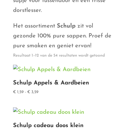
sapje voor tussendoor en een frisse
dorstlesser.
Het assortiment
S
chulp
zit vol
gezonde 100% pure sappen. Proef de
pure smaken en geniet ervan!
Gesorteerd
Resultaat 1–12 van de 54 resultaten wordt getoond
op
populariteit
Schulp Appels & Aardbeien
Prijsklasse:
€
1,59
-
€
3,59
€ 1,59
tot
€ 3,59
Schulp cadeau doos klein