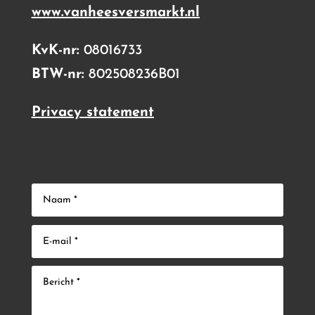
www.vanheesversmarkt.nl
KvK-nr:
08016733
BTW-nr:
802508236B01
Privacy statement