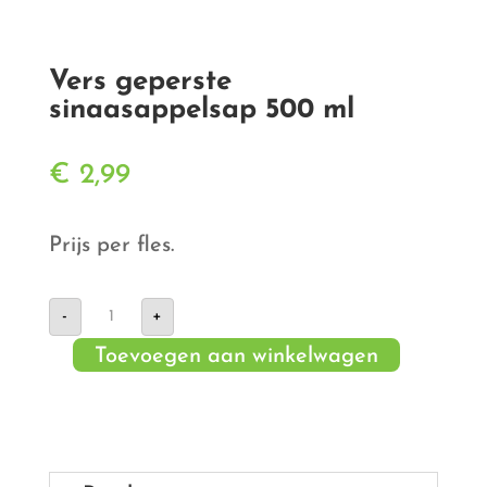
Vers geperste
sinaasappelsap 500 ml
€
2,99
Prijs per fles.
Vers
-
+
geperste
sinaasappelsap
Toevoegen aan winkelwagen
500
ml
aantal