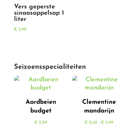
Vers geperste
sinaasappelsap 1
liter
€
5,99
Seizoensspecialiteiten
Aardbeien
Clementine
budget
mandarijn
Prijsklasse:
€
2,99
€
0,45
-
€
5,99
€ 0,45
tot