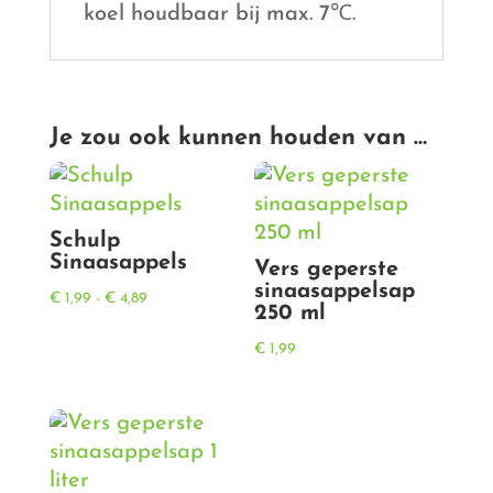
koel houdbaar bij max. 7℃.
Je zou ook kunnen houden van …
Schulp
Sinaasappels
Vers geperste
sinaasappelsap
Prijsklasse:
€
1,99
-
€
4,89
250 ml
€ 1,99
€
1,99
tot
€ 4,89