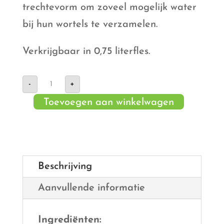
trechtevorm om zoveel mogelijk water
bij hun wortels te verzamelen.
Verkrijgbaar in 0,75 literfles.
Schulp
-
+
Biologische
Appels
Toevoegen aan winkelwagen
&
Rabarber
aantal
Beschrijving
Aanvullende informatie
Ingrediënten: