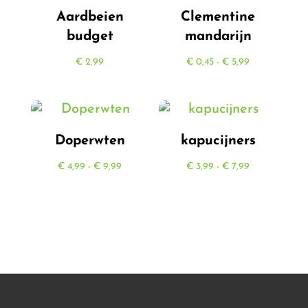
Aardbeien
Clementine
budget
mandarijn
Prijsklasse:
€
2,99
€
0,45
-
€
5,99
€ 0,45
tot
€ 5,99
Doperwten
kapucijners
Prijsklasse:
Prijsklasse:
€
4,99
-
€
9,99
€
3,99
-
€
7,99
€ 4,99
€ 3,99
tot
tot
€ 9,99
€ 7,99