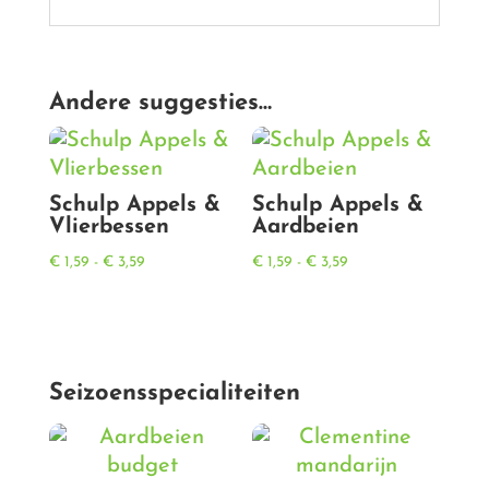
Andere suggesties…
Schulp Appels &
Schulp Appels &
Vlierbessen
Aardbeien
Prijsklasse:
Prijsklasse:
€
1,59
-
€
3,59
€
1,59
-
€
3,59
€ 1,59
€ 1,59
tot
tot
€ 3,59
€ 3,59
Seizoensspecialiteiten