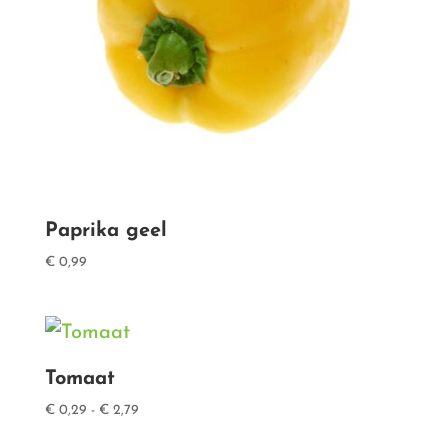
Paprika geel
€
0,99
Tomaat
Prijsklasse:
€
0,29
-
€
2,79
€ 0,29