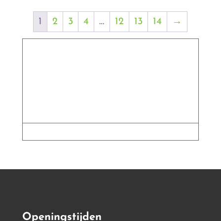
€ 3,99
1
2
3
4
…
12
13
14
→
Openingstijden