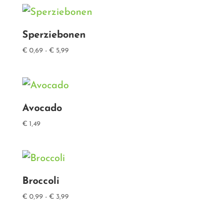
tot
€ 3,99
Sperziebonen
Prijsklasse:
€
0,69
-
€
5,99
€ 0,69
tot
€ 5,99
Avocado
€
1,49
Broccoli
Prijsklasse:
€
0,99
-
€
3,99
€ 0,99
tot