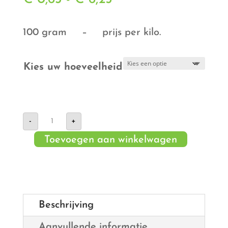
€ 0,63
tot
100 gram – prijs per kilo.
€ 6,25
Kies uw hoeveelheid
Snack
-
+
tomaat
aantal
Toevoegen aan winkelwagen
Beschrijving
Aanvullende informatie