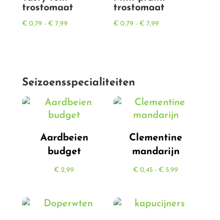
trostomaat
trostomaat
Prijsklasse:
Prijsklasse:
€
0,79
-
€
7,99
€
0,79
-
€
7,99
€ 0,79
€ 0,79
tot
tot
€ 7,99
€ 7,99
Seizoensspecialiteiten
Aardbeien
Clementine
budget
mandarijn
Prijsklasse:
€
2,99
€
0,45
-
€
5,99
€ 0,45
tot
€ 5,99