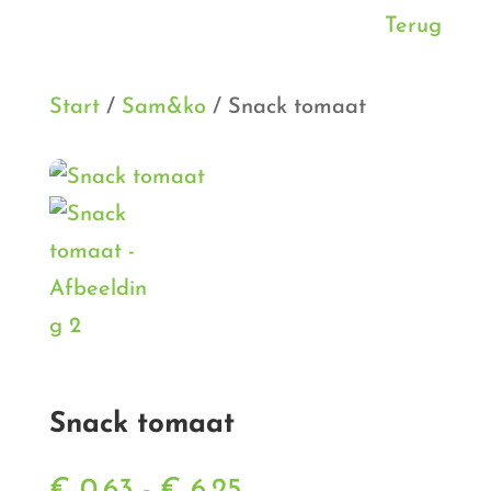
Terug
Start
/
Sam&ko
/ Snack tomaat
Snack tomaat
Prijsklasse:
€
0,63
-
€
6,25