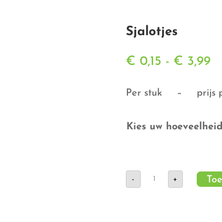
Sjalotjes
Pr
€
0,15
-
€
3,99
€ 
to
Per stuk – prijs pe
€
Kies uw hoeveelhei
Sjalotjes
Toe
-
+
aantal