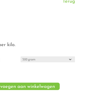
Terug
ijsklasse:
0,15
t
r kilo.
 3,99
d
voegen aan winkelwagen