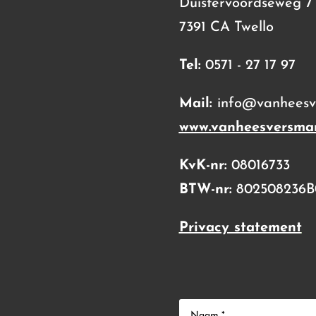
Duistervoordseweg 7
7391 CA Twello
Tel:
0571 - 27 17 97
Mail:
info@vanheesve
www.vanheesversmar
KvK-nr:
08016733
BTW-nr:
802508236B
Privacy statement