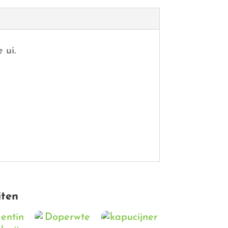
 ui.
iten