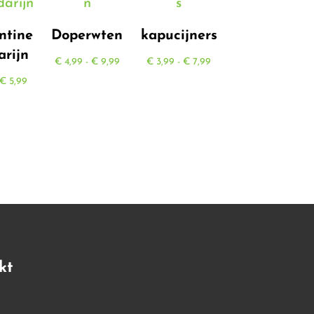
ntine
Doperwten
kapucijners
rijn
Prijsklasse:
Prijsklasse:
€
4,99
-
€
9,99
€
3,99
-
€
7,99
Prijsklasse:
€ 4,99
€ 3,99
€
5,99
€ 0,45
tot
tot
tot
€ 9,99
€ 7,99
€ 5,99
kt