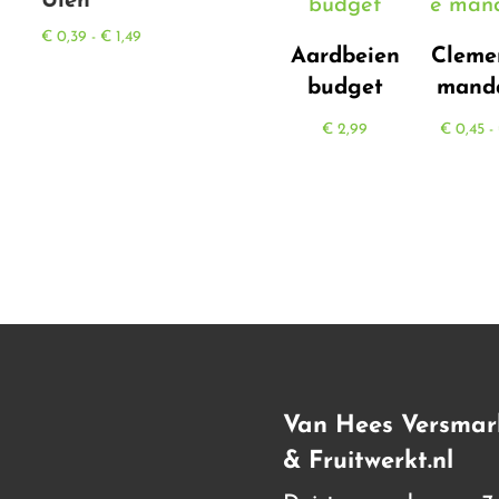
Uien
sse:
Prijsklasse:
€
0,39
-
€
1,49
Aardbeien
Cleme
€ 0,39
budget
manda
tot
€ 1,49
€
2,99
€
0,45
-
Van Hees Versmar
& Fruitwerkt.nl