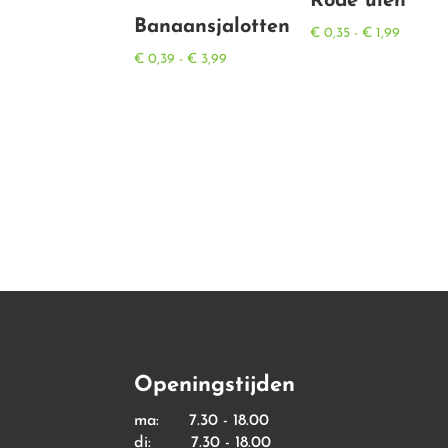
Rode uien
Banaansjalotten
Prijskla
€
0,35
-
€
1,99
Prijsklasse:
€ 0,35
€
0,39
-
€
3,99
€ 0,39
tot
tot
€ 1,99
€ 3,99
Openingstijden
ma: 7.30 - 18.00
di: 7.30 - 18.00