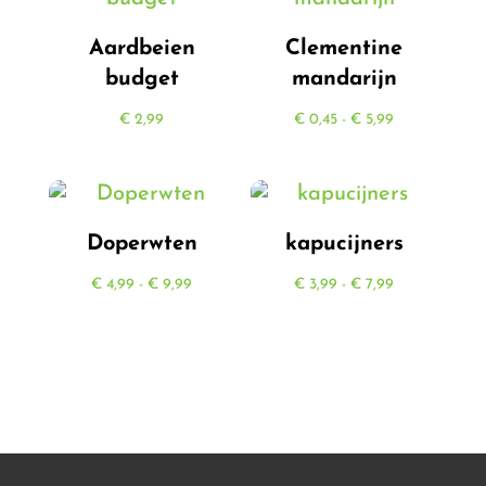
Aardbeien
Clementine
budget
mandarijn
Prijsklasse:
€
2,99
€
0,45
-
€
5,99
€ 0,45
tot
€ 5,99
Doperwten
kapucijners
Prijsklasse:
Prijsklasse:
€
4,99
-
€
9,99
€
3,99
-
€
7,99
€ 4,99
€ 3,99
tot
tot
€ 9,99
€ 7,99