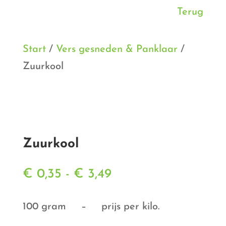
Terug
Start
/
Vers gesneden & Panklaar
/
Zuurkool
Zuurkool
Prijsklasse:
€
0,35
-
€
3,49
€ 0,35
tot
100 gram – prijs per kilo.
€ 3,49