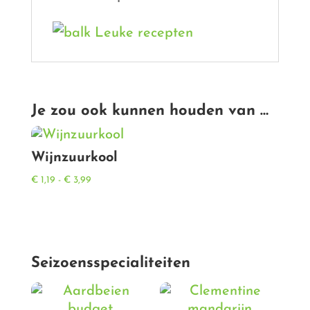
Je zou ook kunnen houden van …
Wijnzuurkool
Prijsklasse:
€
1,19
-
€
3,99
€ 1,19
tot
€ 3,99
Seizoensspecialiteiten