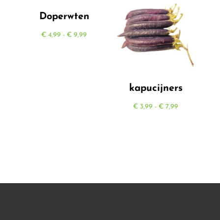
Doperwten
Prijsklasse:
€
4,99
-
€
9,99
€ 4,99
tot
€ 9,99
kapucijners
Prijsklasse:
€
3,99
-
€
7,99
€ 3,99
tot
€ 7,99