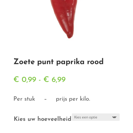
Zoete punt paprika rood
Prijsklasse:
€
0,99
-
€
6,99
€ 0,99
tot
Per stuk – prijs per kilo.
€ 6,99
Kies uw hoeveelheid