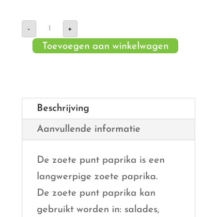
Zoete
-
+
punt
paprika
Toevoegen aan winkelwagen
rood
aantal
Beschrijving
Aanvullende informatie
De zoete punt paprika is een
langwerpige zoete paprika.
De zoete punt paprika kan
gebruikt worden in: salades,