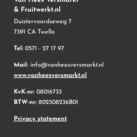
Van Hees Versmarkt
& Fruitwerkt.nl
Duistervoordseweg 7
7391 CA Twello
Tel:
0571 - 27 17 97
Mail:
info@vanheesversmarkt.nl
www.vanheesversmarkt.nl
KvK-nr:
08016733
BTW-nr:
802508236B01
Privacy statement