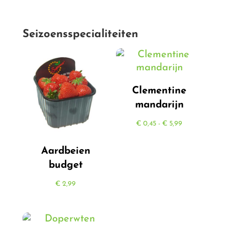
Seizoensspecialiteiten
Clementine
mandarijn
Prijsklasse:
€
0,45
-
€
5,99
€ 0,45
Aardbeien
tot
budget
€ 5,99
€
2,99