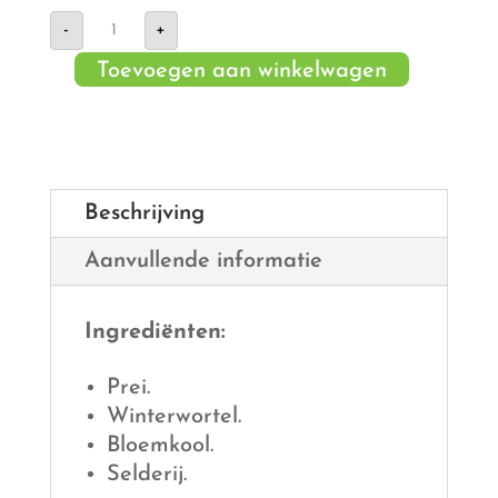
Soepgroenten
-
+
fijn
gesneden
Toevoegen aan winkelwagen
aantal
Beschrijving
Aanvullende informatie
Ingrediënten
:
Prei.
Winterwortel.
Bloemkool.
Selderij.