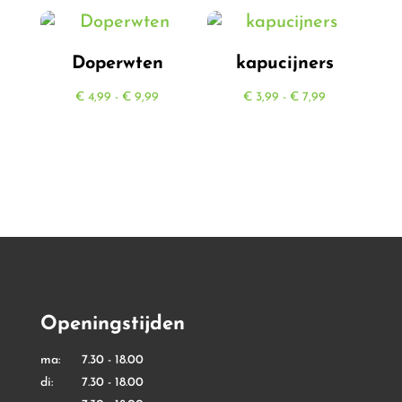
tot
€ 5,99
Doperwten
kapucijners
Prijsklasse:
Prijsklasse:
€
4,99
-
€
9,99
€
3,99
-
€
7,99
€ 4,99
€ 3,99
tot
tot
€ 9,99
€ 7,99
Openingstijden
ma: 7.30 - 18.00
di: 7.30 - 18.00