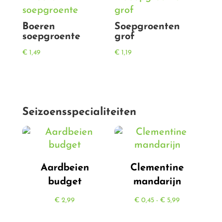
Boeren
Soepgroenten
soepgroente
grof
€
1,49
€
1,19
Seizoensspecialiteiten
Aardbeien
Clementine
budget
mandarijn
Prijsklasse:
€
2,99
€
0,45
-
€
5,99
€ 0,45