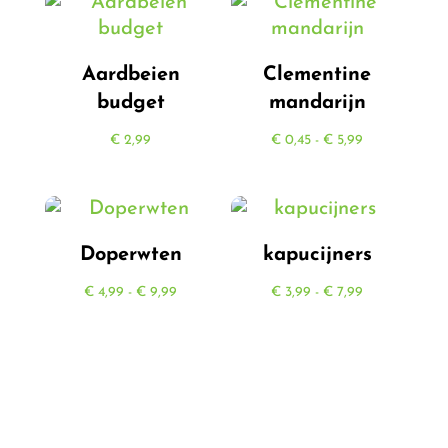
Aardbeien
Clementine
budget
mandarijn
Prijsklasse:
€
2,99
€
0,45
-
€
5,99
€ 0,45
tot
€ 5,99
Doperwten
kapucijners
Prijsklasse:
Prijsklasse:
€
4,99
-
€
9,99
€
3,99
-
€
7,99
€ 4,99
€ 3,99
tot
tot
€ 9,99
€ 7,99