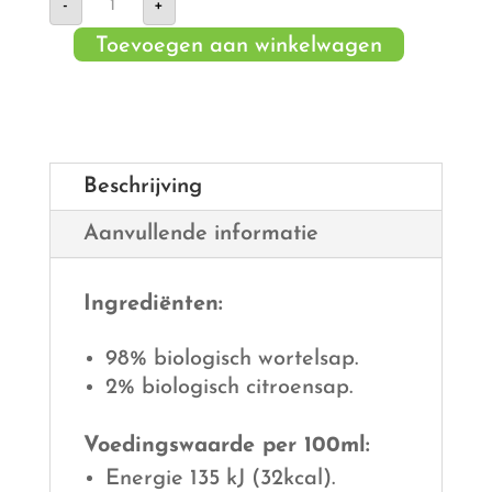
-
+
Biologische
Wortel
Toevoegen aan winkelwagen
puur
aantal
Beschrijving
Aanvullende informatie
Ingrediënten:
98% biologisch wortelsap.
2% biologisch citroensap.
Voedingswaarde per 100ml:
Energie 135 kJ (32kcal).