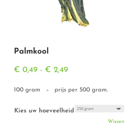
Palmkool
Prijsklasse:
€
0,49
-
€
2,49
€ 0,49
tot
100 gram – prijs per 500 gram.
€ 2,49
Kies uw hoeveelheid
Wissen