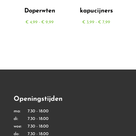
Doperwten
kapucijners
Prijsklasse:
Prijsklasse:
€
4,99
-
€
9,99
€
3,99
-
€
7,99
€ 4,99
€ 3,99
tot
tot
€ 9,99
€ 7,99
Openingstijden
ma: 7.30 - 18.00
di: 7.30 - 18.00
woe: 7.30 - 18.00
do: 7.30 - 18.00