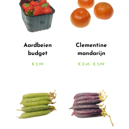
Aardbeien
Clementine
budget
mandarijn
Prijsklasse:
€
2,99
€
0,45
-
€
5,99
€ 0,45
tot
€ 5,99