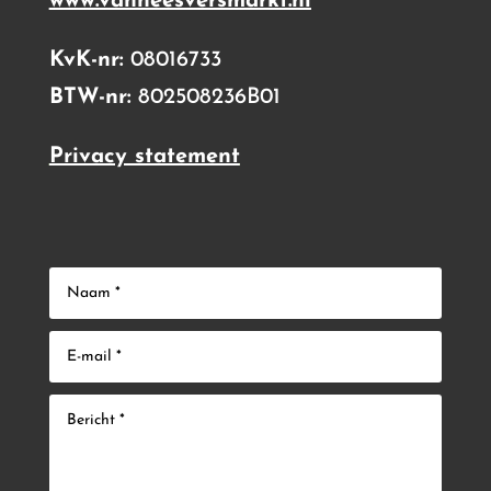
www.vanheesversmarkt.nl
KvK-nr:
08016733
BTW-nr:
802508236B01
Privacy statement