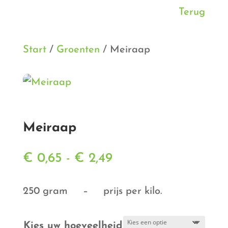
Terug
Start
/
Groenten
/ Meiraap
Meiraap
Prijsklasse:
€
0,65
-
€
2,49
€ 0,65
tot
250 gram – prijs per kilo.
€ 2,49
Kies uw hoeveelheid