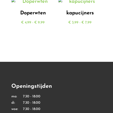
€ 5,99
Doperwten
kapucijners
Prijsklasse:
Prijsklasse:
€
4,99
-
€
9,99
€
3,99
-
€
7,99
€ 4,99
€ 3,99
tot
tot
€ 9,99
€ 7,99
Openingstijden
ma: 7.30 - 18.00
di: 7.30 - 18.00
woe: 7.30 - 18.00