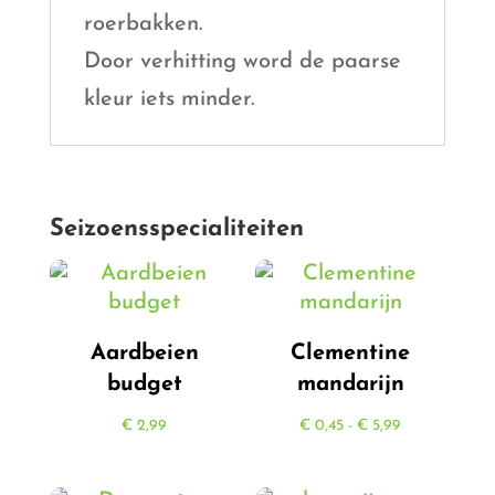
roerbakken.
Door verhitting word de paarse
kleur iets minder.
Seizoensspecialiteiten
Aardbeien
Clementine
budget
mandarijn
Prijsklasse:
€
2,99
€
0,45
-
€
5,99
€ 0,45
tot