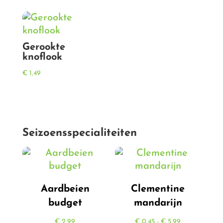
tot
€ 9,90
Gerookte
knoflook
€
1,49
Seizoensspecialiteiten
Aardbeien
Clementine
budget
mandarijn
Prijsklasse:
€
2,99
€
0,45
-
€
5,99