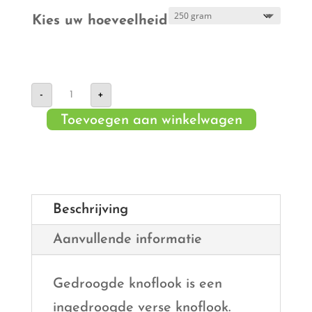
Kies uw hoeveelheid
Gedroogde
-
+
knoflook
aantal
Toevoegen aan winkelwagen
Beschrijving
Aanvullende informatie
Gedroogde knoflook is een
ingedroogde verse knoflook.