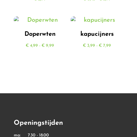
€ 0,45
tot
€ 5,99
Doperwten
kapucijners
Prijsklasse:
Prijsklasse:
€
4,99
-
€
9,99
€
3,99
-
€
7,99
€ 4,99
€ 3,99
tot
tot
€ 9,99
€ 7,99
Openingstijden
ma: 7.30 - 18.00