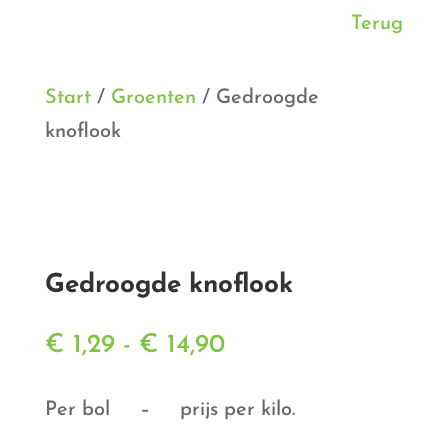
Terug
Start
/
Groenten
/ Gedroogde
knoflook
Gedroogde knoflook
Prijsklasse:
€
1,29
-
€
14,90
€ 1,29
tot
Per bol – prijs per kilo.
€ 14,90