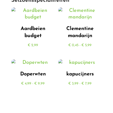
Seizoensspecialiteiten
Aardbeien
Clementine
budget
mandarijn
Prijsklasse:
€
2,99
€
0,45
-
€
5,99
€ 0,45
tot
€ 5,99
Doperwten
kapucijners
Prijsklasse:
Prijsklasse:
€
4,99
-
€
9,99
€
3,99
-
€
7,99
€ 4,99
€ 3,99
tot
tot
€ 9,99
€ 7,99