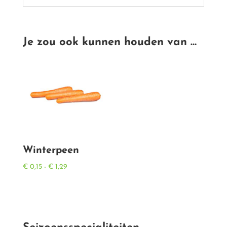
Je zou ook kunnen houden van …
Winterpeen
Prijsklasse:
€
0,15
-
€
1,29
€ 0,15
tot
€ 1,29