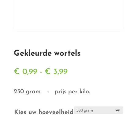
Gekleurde wortels
Prijsklasse:
€
0,99
-
€
3,99
€ 0,99
tot
250 gram – prijs per kilo.
€ 3,99
Kies uw hoeveelheid