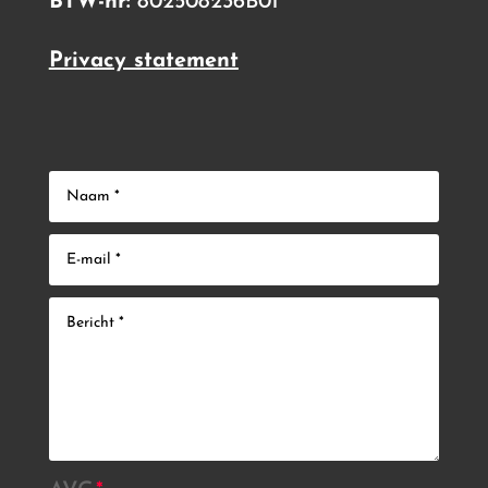
BTW-nr:
802508236B01
Privacy statement