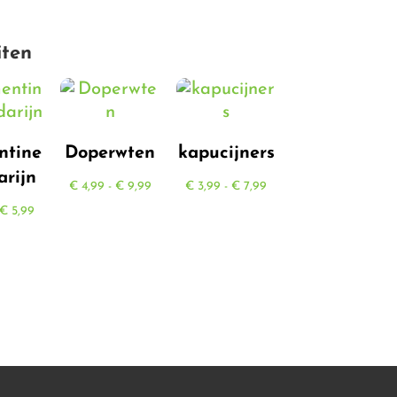
iten
ntine
Doperwten
kapucijners
rijn
Prijsklasse:
Prijsklasse:
€
4,99
-
€
9,99
€
3,99
-
€
7,99
Prijsklasse:
€ 4,99
€ 3,99
€
5,99
€ 0,45
tot
tot
tot
€ 9,99
€ 7,99
€ 5,99