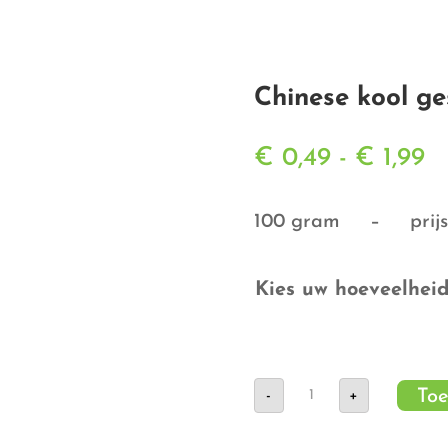
Chinese kool g
Pr
€
0,49
-
€
1,99
€
to
100 gram – prijs 
€ 
Kies uw hoeveelhei
Chinese
Toe
-
+
kool
gesneden
aantal