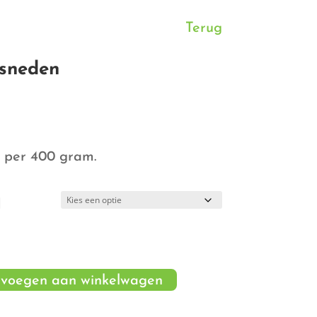
Terug
esneden
ijsklasse:
 0,49
t
per 400 gram.
1,99
d
voegen aan winkelwagen