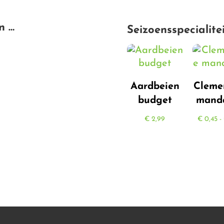
n …
Seizoensspecialite
Aardbeien
Cleme
budget
manda
€
2,99
€
0,45
-