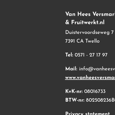
Van Hees Versmar
& Fruitwerkt.nl
Duistervoordseweg 7
7391 CA Twello
Tel:
0571 - 27 17 97
Mail:
info@vanheesve
www.vanheesversmar
KvK-nr:
08016733
BTW-nr:
802508236B
Privacy statement