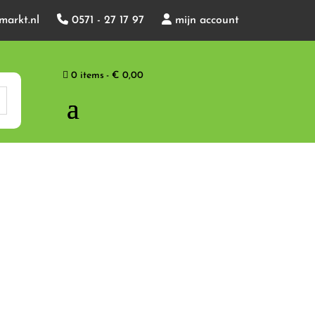
markt.nl
0571 - 27 17 97
mijn account
0 items
€ 0,00