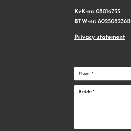
KvK-nr:
08016733
BTW-nr:
802508236B
Privacy statement