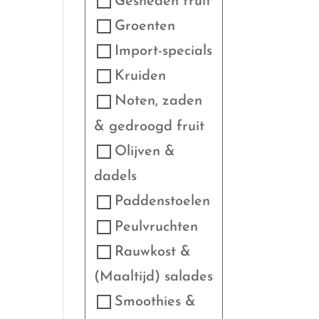
Gesneden fruit
Groenten
Import-specials
Kruiden
Noten, zaden
& gedroogd fruit
Olijven &
dadels
Paddenstoelen
Peulvruchten
Rauwkost &
(Maaltijd) salades
Smoothies &