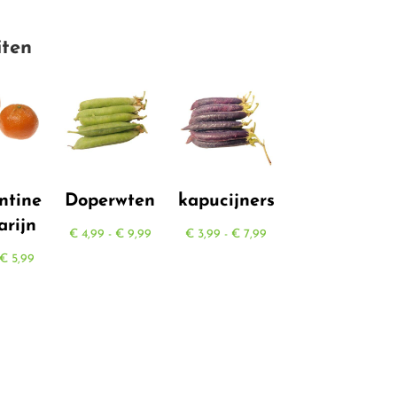
iten
ntine
Doperwten
kapucijners
rijn
Prijsklasse:
Prijsklasse:
€
4,99
-
€
9,99
€
3,99
-
€
7,99
Prijsklasse:
€ 4,99
€ 3,99
€
5,99
€ 0,45
tot
tot
tot
€ 9,99
€ 7,99
€ 5,99