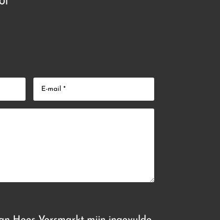
01
Van Hees Versmarkt mijn ingevulde