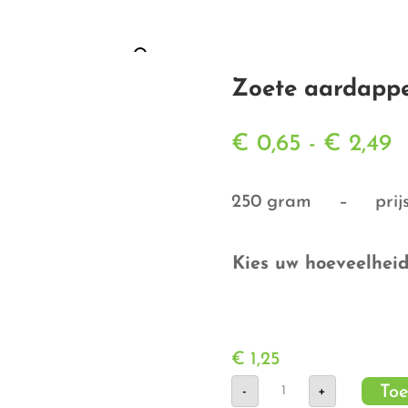
Zoete aardappe
P
€
0,65
-
€
2,49
€
t
250 gram – prijs p
€
Kies uw hoeveelhei
€
1,25
Zoete
Toe
-
+
aardappel