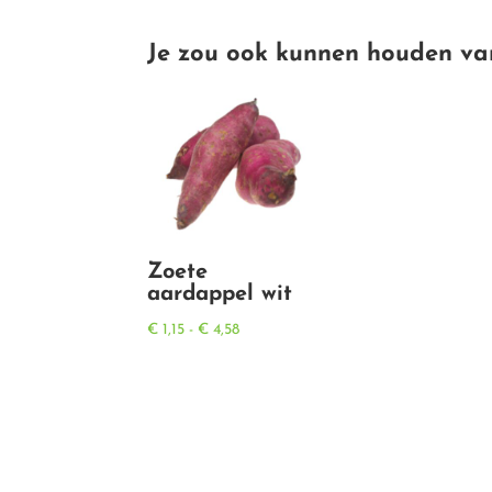
Je zou ook kunnen houden va
Zoete
aardappel wit
Prijsklasse:
€
1,15
-
€
4,58
€ 1,15
tot
€ 4,58