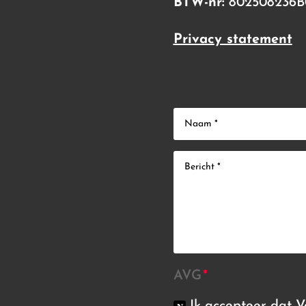
BTW-nr:
802508236B
Privacy statement
AVG
Ik accepteer dat 