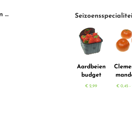
n …
Seizoensspecialite
Aardbeien
Cleme
budget
manda
€
2,99
€
0,45
-