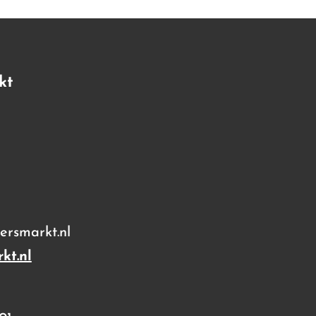
kt
rsmarkt.nl
kt.nl