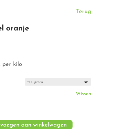
Terug
l oranje
rijsklasse:
 0,65
ot
er kilo
 2,49
d
Wissen
voegen aan winkelwagen