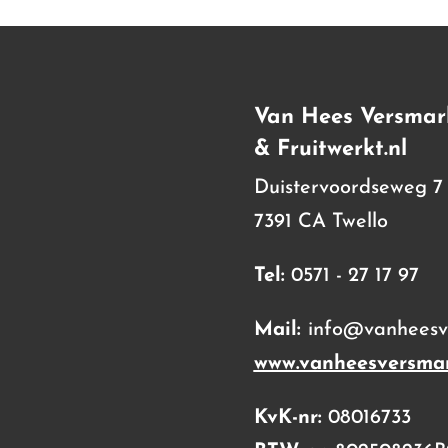
Van Hees Versmar
& Fruitwerkt.nl
Duistervoordseweg 7
7391 CA Twello
Tel:
0571 - 27 17 97
Mail:
info@vanheesve
www.vanheesversmar
KvK-nr:
08016733