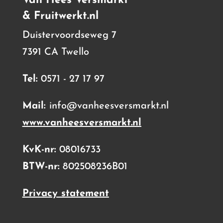
Van Hees Versmarkt
& Fruitwerkt.nl
Duistervoordseweg 7
7391 CA Twello
Tel:
0571 - 27 17 97
Mail:
info@vanheesversmarkt.nl
www.vanheesversmarkt.nl
KvK-nr:
08016733
BTW-nr:
802508236B01
Privacy statement