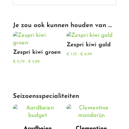
Je zou ook kunnen houden van …
Zespri kiwi gold
Zespri kiwi groen
Prijsklasse:
€
1,10
-
€
6,99
Prijsklasse:
€ 1,10
€
0,79
-
€
5,99
€ 0,79
tot
tot
€ 6,99
€ 5,99
Seizoensspecialiteiten
Aardbeien
Clementine