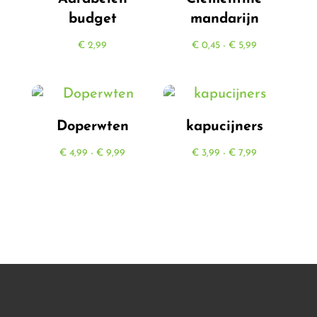
budget
mandarijn
Prijsklasse:
€
2,99
€
0,45
-
€
5,99
€ 0,45
tot
€ 5,99
Doperwten
kapucijners
Prijsklasse:
Prijsklasse:
€
4,99
-
€
9,99
€
3,99
-
€
7,99
€ 4,99
€ 3,99
tot
tot
€ 9,99
€ 7,99