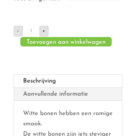
Witte
-
+
bonen
aantal
Toevoegen aan winkelwagen
Beschrijving
Aanvullende informatie
Witte bonen hebben een romige
smaak.
De witte bonen zijn iets steviger