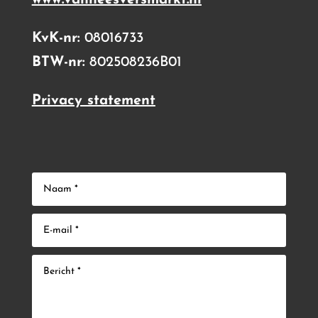
www.vanheesversmarkt.nl
KvK-nr:
08016733
BTW-nr:
802508236B01
Privacy statement