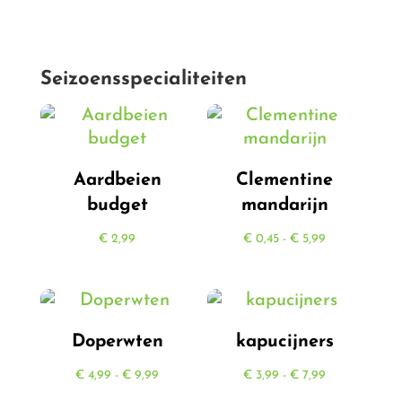
tot
€ 1,99
Seizoensspecialiteiten
Aardbeien
Clementine
budget
mandarijn
Prijsklasse:
€
2,99
€
0,45
-
€
5,99
€ 0,45
tot
€ 5,99
Doperwten
kapucijners
Prijsklasse:
Prijsklasse:
€
4,99
-
€
9,99
€
3,99
-
€
7,99
€ 4,99
€ 3,99