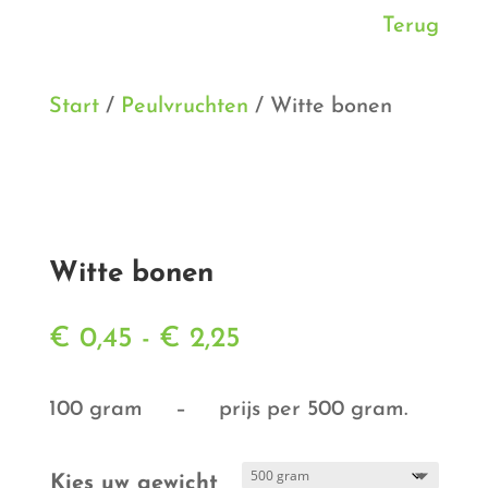
Terug
Start
/
Peulvruchten
/ Witte bonen
Witte bonen
Prijsklasse:
€
0,45
-
€
2,25
€ 0,45
tot
100 gram – prijs per 500 gram.
€ 2,25
Kies uw gewicht