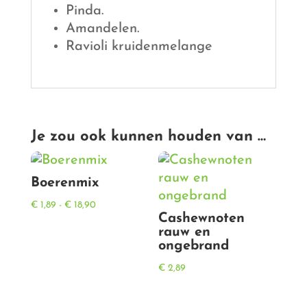
Pinda.
Amandelen.
Ravioli kruidenmelange
Je zou ook kunnen houden van …
Boerenmix
Prijsklasse:
€
1,89
-
€
18,90
Cashewnoten
€ 1,89
rauw en
tot
ongebrand
€ 18,90
€
2,89