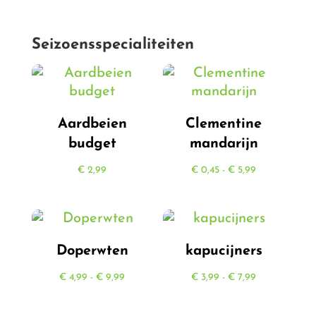
Seizoensspecialiteiten
Aardbeien
Clementine
budget
mandarijn
Prijsklasse:
€
2,99
€
0,45
-
€
5,99
€ 0,45
tot
€ 5,99
Doperwten
kapucijners
Prijsklasse:
Prijsklasse:
€
4,99
-
€
9,99
€
3,99
-
€
7,99
€ 4,99
€ 3,99