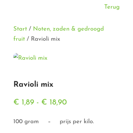
Terug
Start
/
Noten, zaden & gedroogd
fruit
/ Ravioli mix
Ravioli mix
Prijsklasse:
€
1,89
-
€
18,90
€ 1,89
tot
100 gram – prijs per kilo.
€ 18,90