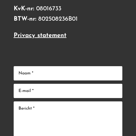
KvK-nr:
08016733
BTW-nr:
802508236B01
Privacy statement