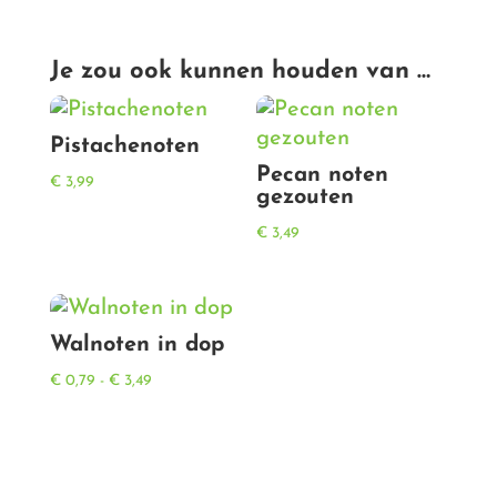
Je zou ook kunnen houden van …
Pistachenoten
Pecan noten
€
3,99
gezouten
€
3,49
Walnoten in dop
Prijsklasse:
€
0,79
-
€
3,49
€ 0,79
tot
€ 3,49