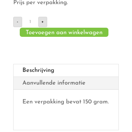
Prijs per verpakking.
Pistachenoten
-
+
gezouten
aantal
Toevoegen aan winkelwagen
Beschrijving
Aanvullende informatie
Een verpakking bevat 150 gram.