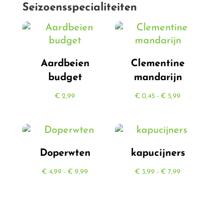
Seizoensspecialiteiten
Aardbeien
Clementine
budget
mandarijn
Prijsklasse:
€
2,99
€
0,45
-
€
5,99
€ 0,45
tot
€ 5,99
Doperwten
kapucijners
Prijsklasse:
Prijsklasse:
€
4,99
-
€
9,99
€
3,99
-
€
7,99
€ 4,99
€ 3,99
tot
tot
€ 9,99
€ 7,99