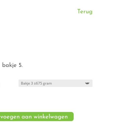
Terug
rijsklasse:
 1,35
ot
 bakje 5.
 17,99
d
voegen aan winkelwagen