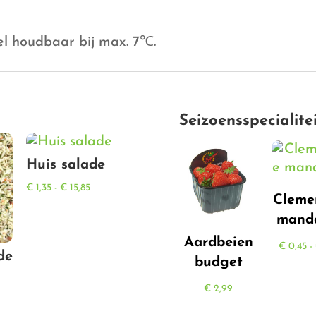
el houdbaar bij max. 7℃.
Seizoensspecialite
Huis salade
Prijsklasse:
€
1,35
-
€
15,85
Cleme
€ 1,35
manda
tot
Aardbeien
€ 15,85
€
0,45
-
de
budget
sse:
€
2,99