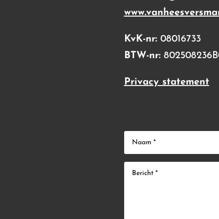
www.vanheesversmar
KvK-nr:
08016733
BTW-nr:
802508236B
Privacy statement