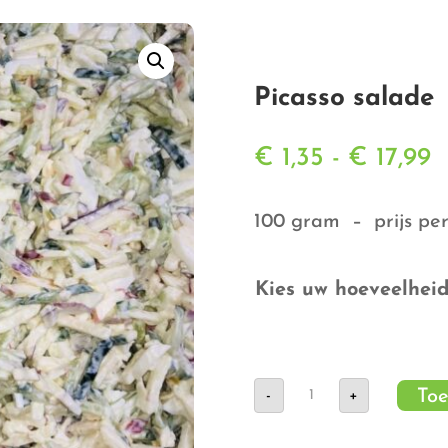
Picasso salade
P
€
1,35
-
€
17,99
€
t
100 gram – prijs per
€
Kies uw hoeveelhei
Picasso
Toe
-
+
salade
aantal