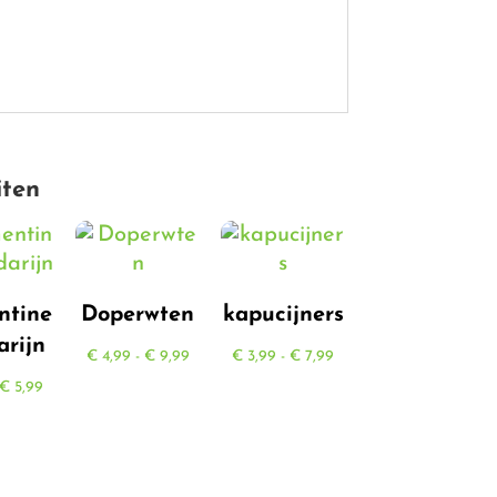
iten
ntine
Doperwten
kapucijners
rijn
Prijsklasse:
Prijsklasse:
€
4,99
-
€
9,99
€
3,99
-
€
7,99
Prijsklasse:
€ 4,99
€ 3,99
€
5,99
€ 0,45
tot
tot
tot
€ 9,99
€ 7,99
€ 5,99