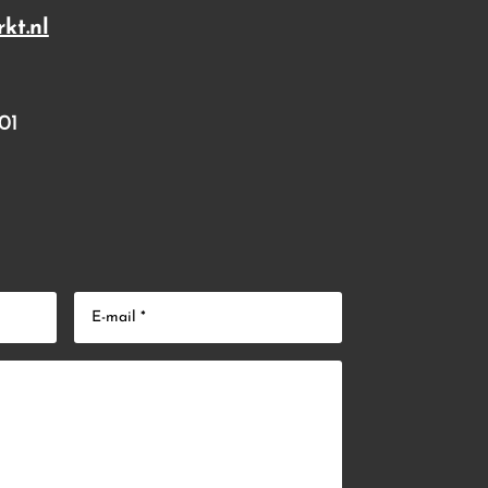
kt.nl
01