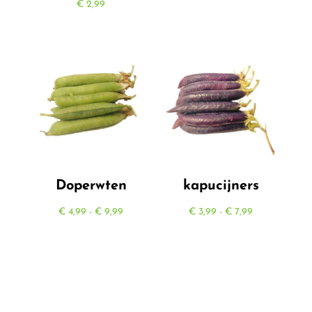
€
2,99
Doperwten
kapucijners
Prijsklasse:
Prijsklasse:
€
4,99
-
€
9,99
€
3,99
-
€
7,99
€ 4,99
€ 3,99
tot
tot
€ 9,99
€ 7,99