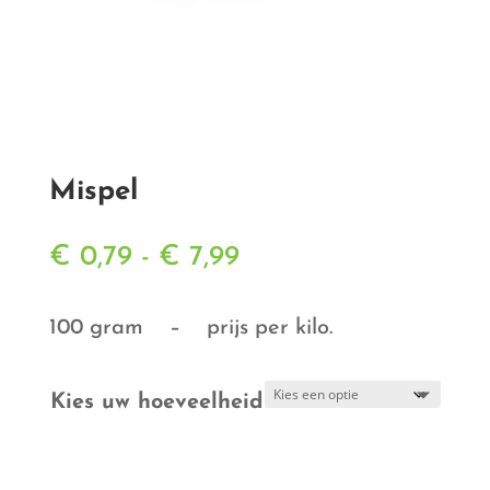
Mispel
Prijsklasse:
€
0,79
-
€
7,99
€ 0,79
tot
100 gram – prijs per kilo.
€ 7,99
Kies uw hoeveelheid