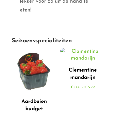
lekker voor zo uit de hand te
eten!
Seizoensspecialiteiten
Clementine
mandarijn
Prijsklasse:
€
0,45
-
€
5,99
€ 0,45
Aardbeien
tot
budget
€ 5,99