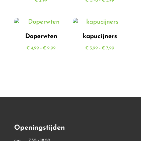
Prijsklasse:
€
2,99
€
0,45
-
€
5,99
€ 0,45
tot
€ 5,99
Doperwten
kapucijners
Prijsklasse:
Prijsklasse:
€
4,99
-
€
9,99
€
3,99
-
€
7,99
€ 4,99
€ 3,99
tot
tot
€ 9,99
€ 7,99
Openingstijden
ma: 7.30 - 18.00