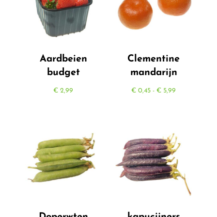
Aardbeien
Clementine
budget
mandarijn
Prijsklasse:
€
2,99
€
0,45
-
€
5,99
€ 0,45
tot
€ 5,99