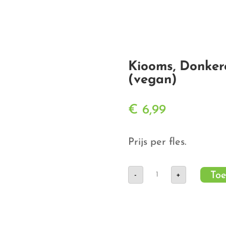
Kiooms, Donker
(vegan)
€
6,99
Prijs per fles.
Kiooms,
Toe
-
+
Donkere
Balsamico
uit
Modena
(vegan)