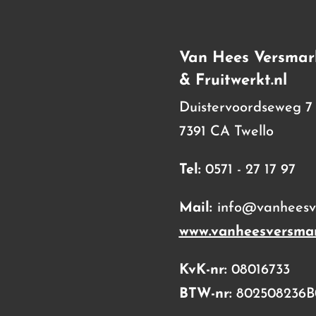
Van Hees Versmar
& Fruitwerkt.nl
Duistervoordseweg 7
7391 CA Twello
Tel:
0571 - 27 17 97
Mail:
info@vanheesve
www.vanheesversmar
KvK-nr:
08016733
BTW-nr:
802508236B