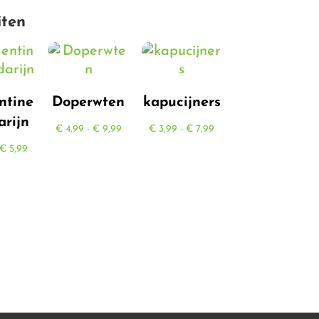
iten
ntine
Doperwten
kapucijners
rijn
Prijsklasse:
Prijsklasse:
€
4,99
-
€
9,99
€
3,99
-
€
7,99
Prijsklasse:
€ 4,99
€ 3,99
€
5,99
€ 0,45
tot
tot
tot
€ 9,99
€ 7,99
€ 5,99