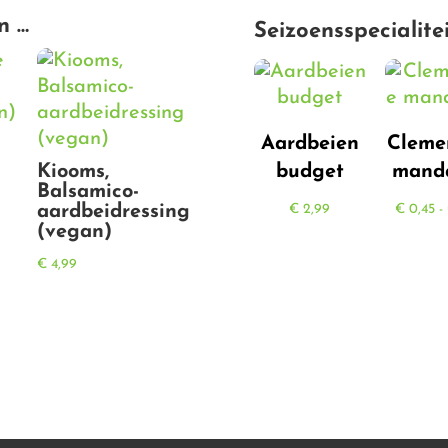
n …
Seizoensspecialite
Aardbeien
Cleme
budget
manda
Kiooms,
Balsamico-
€
2,99
€
0,45
-
aardbeidressing
(vegan)
€
4,99