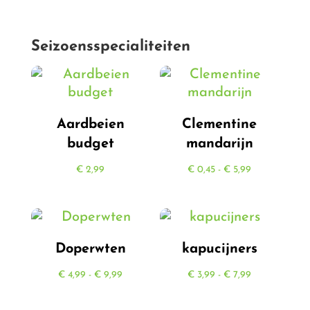
€ 7,99
Seizoensspecialiteiten
Aardbeien
Clementine
budget
mandarijn
Prijsklasse:
€
2,99
€
0,45
-
€
5,99
€ 0,45
tot
€ 5,99
Doperwten
kapucijners
Prijsklasse:
Prijsklasse:
€
4,99
-
€
9,99
€
3,99
-
€
7,99
€ 4,99
€ 3,99