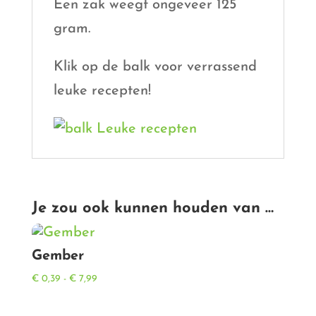
Een zak weegt ongeveer 125
gram.
Klik op de balk voor verrassend
leuke recepten!
Je zou ook kunnen houden van …
Gember
Prijsklasse:
€
0,39
-
€
7,99
€ 0,39
tot