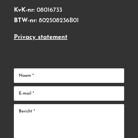
KvK-nr:
08016733
BTW-nr:
802508236B01
Privacy statement