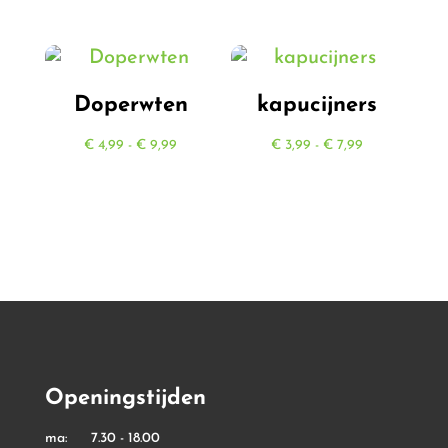
€ 0,45
tot
€ 5,99
Doperwten
kapucijners
Prijsklasse:
Prijsklasse:
€
4,99
-
€
9,99
€
3,99
-
€
7,99
€ 4,99
€ 3,99
tot
tot
€ 9,99
€ 7,99
Openingstijden
ma: 7.30 - 18.00