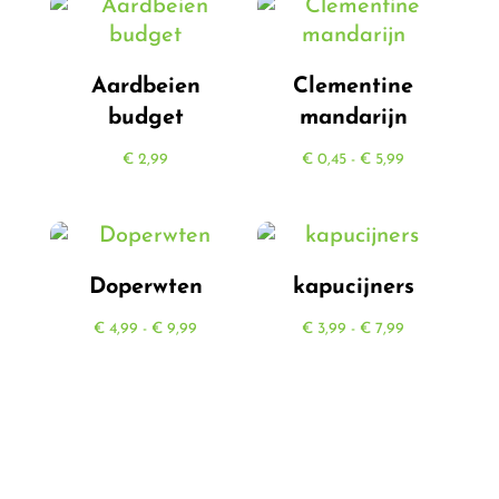
Aardbeien
Clementine
budget
mandarijn
Prijsklasse:
€
2,99
€
0,45
-
€
5,99
€ 0,45
tot
€ 5,99
Doperwten
kapucijners
Prijsklasse:
Prijsklasse:
€
4,99
-
€
9,99
€
3,99
-
€
7,99
€ 4,99
€ 3,99
tot
tot
€ 9,99
€ 7,99