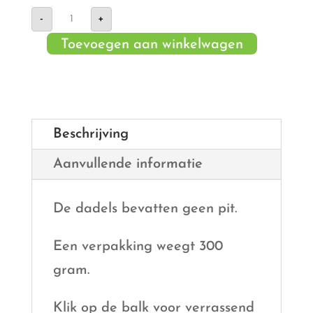
Dadel
-
+
zonder
pit
Toevoegen aan winkelwagen
Tunesië
aantal
Beschrijving
Aanvullende informatie
De dadels bevatten geen pit.
Een verpakking weegt 300
gram.
Klik op de balk voor verrassend