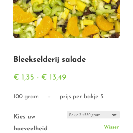
Bleekselderij salade
Prijsklasse:
€
1,35
-
€
13,49
€ 1,35
tot
100 gram – prijs per bakje 5.
€ 13,49
Kies uw
Wissen
hoeveelheid