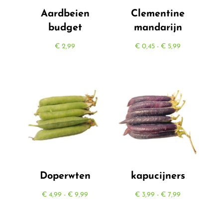
Aardbeien
Clementine
budget
mandarijn
Prijsklasse:
€
2,99
€
0,45
-
€
5,99
€ 0,45
tot
€ 5,99
Doperwten
kapucijners
Prijsklasse:
Prijsklasse:
€
4,99
-
€
9,99
€
3,99
-
€
7,99
€ 4,99
€ 3,99
tot
tot