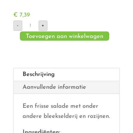
€
7,39
Bleekselderij
-
+
salade
aantal
Toevoegen aan winkelwagen
Beschrijving
Aanvullende informatie
Een frisse salade met onder
andere bleekselderij en rozijnen.
Ingrediënten: