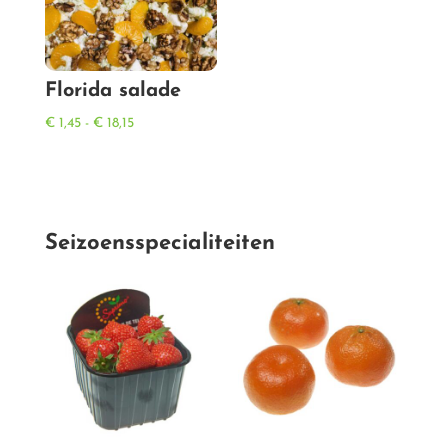
Florida salade
Prijsklasse:
€
1,45
-
€
18,15
€ 1,45
tot
€ 18,15
Seizoensspecialiteiten