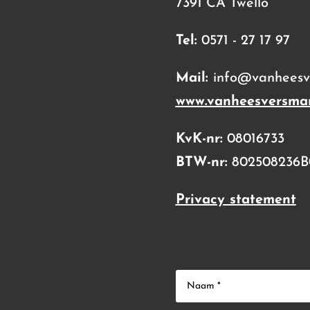
7391 CA Twello
Tel:
0571 - 27 17 97
Mail:
info@vanheesve
www.vanheesversmar
KvK-nr:
08016733
BTW-nr:
802508236B
Privacy statement