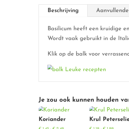
Beschrijving
Aanvullende
Basilicum heeft een kruidige e
Wordt vaak gebruikt in de Ital
Klik op de balk voor verrassen
Je zou ook kunnen houden va
Koriander
Krul Peterseli
Prijsklasse:
Prijsklas
€
1,45
-
€
2,49
€
1,19
-
€
1,99