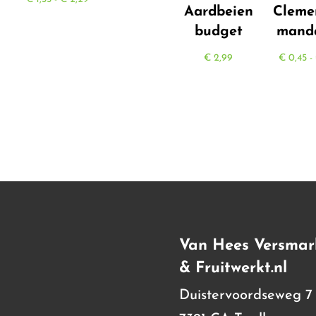
Aardbeien
Cleme
€ 1,35
budget
manda
tot
€ 2,29
€
2,99
€
0,45
-
Van Hees Versmar
& Fruitwerkt.nl
Duistervoordseweg 7