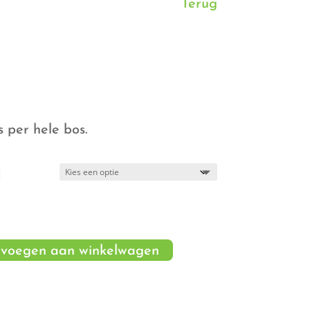
Terug
jsklasse:
,19
per hele bos.
,99
d
voegen aan winkelwagen