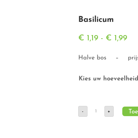
Basilicum
Pri
€
1,19
-
€
1,99
€ 1
tot
Halve bos – prijs 
€ 1
Kies uw hoeveelhei
Basilicum
Toe
-
+
aantal