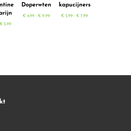
ntine
Doperwten
kapucijners
rijn
Prijsklasse:
Prijsklasse:
€
4,99
-
€
9,99
€
3,99
-
€
7,99
Prijsklasse:
€ 4,99
€ 3,99
€
5,99
€ 0,45
tot
tot
tot
€ 9,99
€ 7,99
€ 5,99
kt