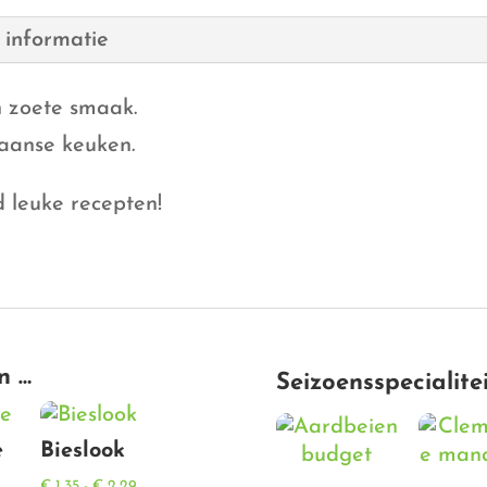
 informatie
n zoete smaak.
iaanse keuken.
d leuke recepten!
n …
Seizoensspecialite
e
Bieslook
se:
Prijsklasse:
€
1,35
-
€
2,29