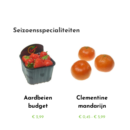
Seizoensspecialiteiten
Aardbeien
Clementine
budget
mandarijn
Prijsklasse:
€
2,99
€
0,45
-
€
5,99
€ 0,45