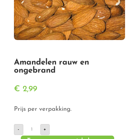
Amandelen rauw en
ongebrand
€
2,99
Prijs per verpakking.
Amandelen
-
+
rauw