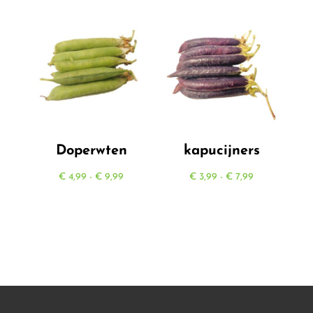
tot
€ 5,99
Doperwten
kapucijners
Prijsklasse:
Prijsklasse:
€
4,99
-
€
9,99
€
3,99
-
€
7,99
€ 4,99
€ 3,99
tot
tot
€ 9,99
€ 7,99