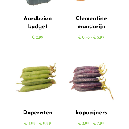
Aardbeien
Clementine
budget
mandarijn
Prijsklasse:
€
2,99
€
0,45
-
€
5,99
€ 0,45
tot
€ 5,99
Doperwten
kapucijners
Prijsklasse:
Prijsklasse:
€
4,99
-
€
9,99
€
3,99
-
€
7,99