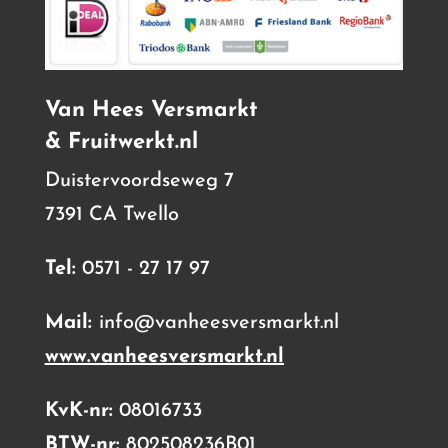
Van Hees Versmarkt
& Fruitwerkt.nl
Duistervoordseweg 7
7391 CA Twello
Tel:
0571 - 27 17 97
Mail:
info@vanheesversmarkt.nl
www.vanheesversmarkt.nl
KvK-nr:
08016733
BTW-nr:
802508236B01