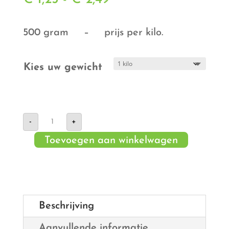
€ 1,25
tot
500 gram – prijs per kilo.
€ 2,49
Kies uw gewicht
Aardappel
-
+
BIO
aantal
Toevoegen aan winkelwagen
Beschrijving
Aanvullende informatie