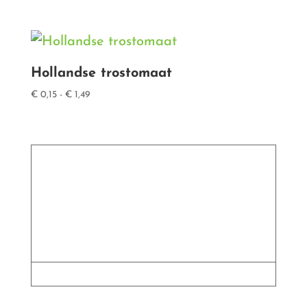
€ 0,29
tot
€ 2,79
Hollandse trostomaat
Prijsklasse:
€
0,15
-
€
1,49
€ 0,15
tot
€ 1,49