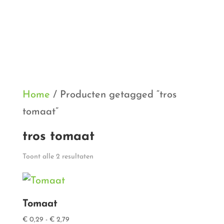
Home
/ Producten getagged “tros
tomaat”
tros tomaat
Gesorteerd
Toont alle 2 resultaten
op
populariteit
Tomaat
Prijsklasse:
€
0,29
-
€
2,79