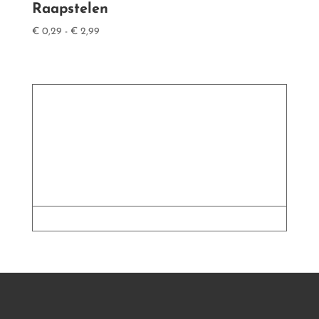
Raapstelen
Prijsklasse:
€
0,29
-
€
2,99
€ 0,29
tot
€ 2,99