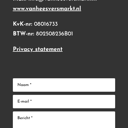
www.vanheesversmarkt.nl
KvK-nr:
08016733
BTW-nr:
802508236B01
Privacy statement