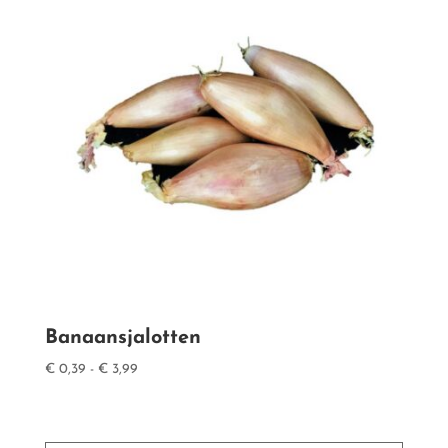
Banaansjalotten
Prijsklasse:
€
0,39
-
€
3,99
€ 0,39
tot
€ 3,99