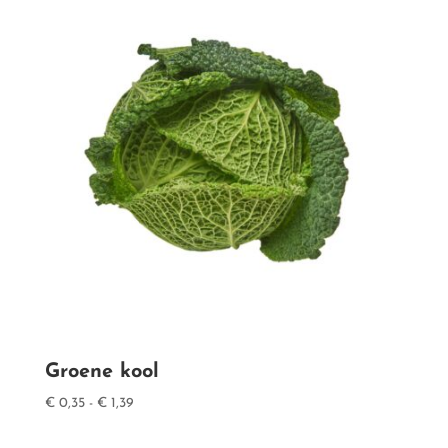
Groene kool
Prijsklasse:
€
0,35
-
€
1,39
€ 0,35