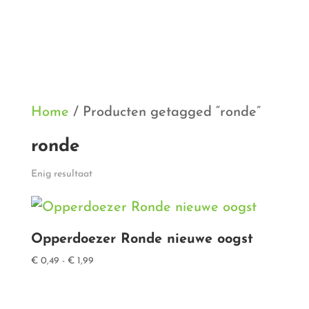
Home
/ Producten getagged “ronde”
ronde
Enig resultaat
Opperdoezer Ronde nieuwe oogst
Prijsklasse:
€
0,49
-
€
1,99
€ 0,49
tot
€ 1,99