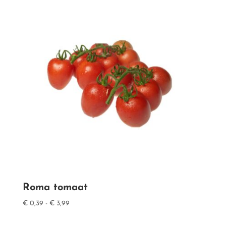
Roma tomaat
Prijsklasse:
€
0,39
-
€
3,99
€ 0,39