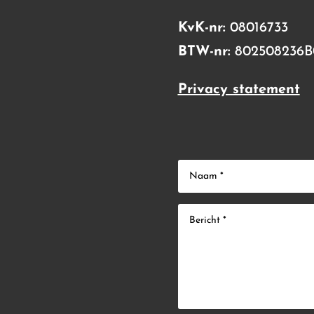
KvK-nr:
08016733
BTW-nr:
802508236B
Privacy statement