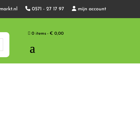
markt.nl
0571 - 27 17 97
mijn account
0 items
€ 0,00