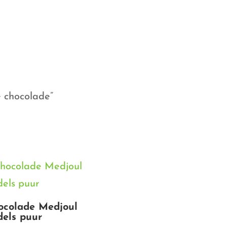
 chocolade”
ocolade Medjoul
dels puur