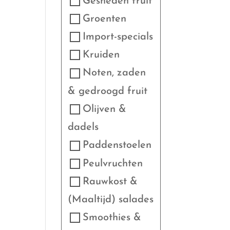
Gesneden fruit
Groenten
Import-specials
Kruiden
Noten, zaden
& gedroogd fruit
Olijven &
dadels
Paddenstoelen
Peulvruchten
Rauwkost &
(Maaltijd) salades
Smoothies &