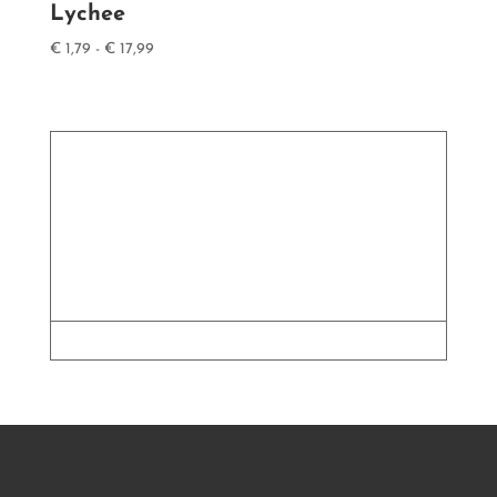
Lychee
Prijsklasse:
€
1,79
-
€
17,99
€ 1,79
tot
€ 17,99