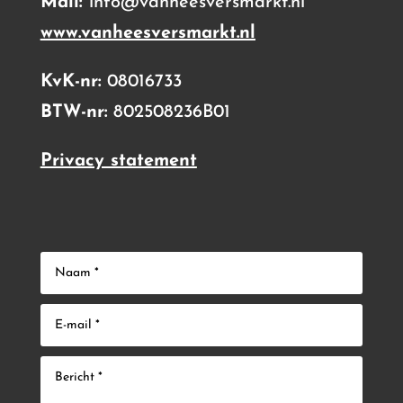
Mail:
info@vanheesversmarkt.nl
www.vanheesversmarkt.nl
KvK-nr:
08016733
BTW-nr:
802508236B01
Privacy statement