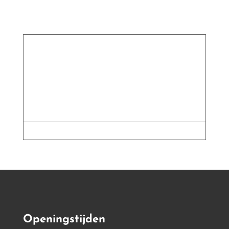
€ 0,59
tot
€ 2,49
Openingstijden