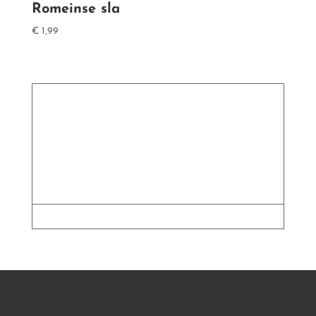
Romeinse sla
€
1,99