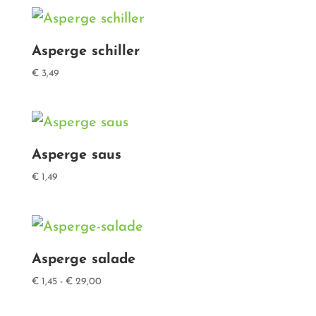
Asperge schiller
€
3,49
Asperge saus
€
1,49
Asperge salade
Prijsklasse:
€
1,45
-
€
29,00
€ 1,45
tot