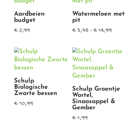
Aardbeien
Watermeloen met
budget
pit
Prijsklasse:
€
2,99
€
3,75
-
€
14,99
€ 3,75
tot
€ 14,99
Schulp
Biologische
Schulp Groentje
Zwarte bessen
Wortel,
Sinaasappel &
€
10,99
Gember
€
1,99