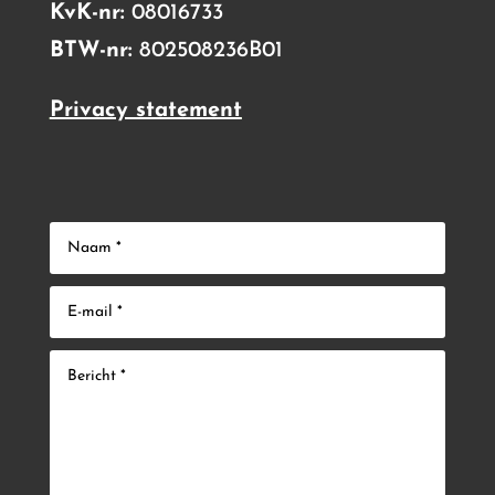
KvK-nr:
08016733
BTW-nr:
802508236B01
Privacy statement